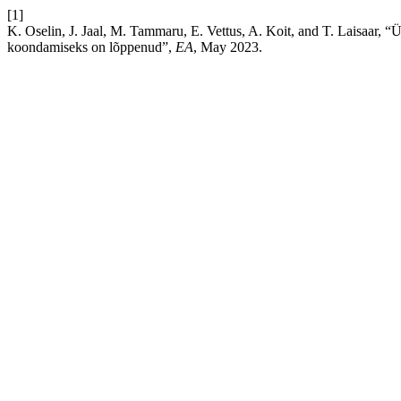
[1]
K. Oselin, J. Jaal, M. Tammaru, E. Vettus, A. Koit, and T. Laisaar, “
koondamiseks on lõppenud”,
EA
, May 2023.