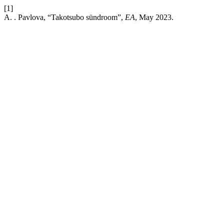
[1]
A. . Pavlova, “Takotsubo sündroom”,
EA
, May 2023.