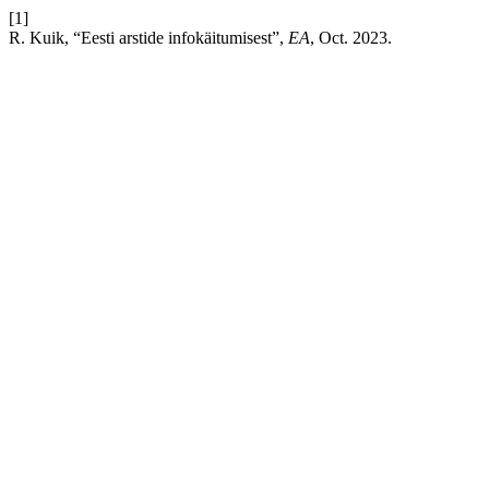
[1]
R. Kuik, “Eesti arstide infokäitumisest”,
EA
, Oct. 2023.