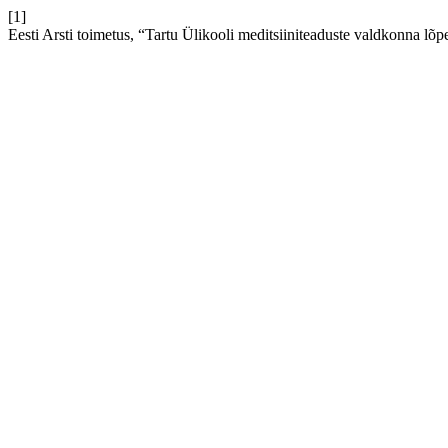
[1]
Eesti Arsti toimetus, “Tartu Ülikooli meditsiiniteaduste valdkonna lõp