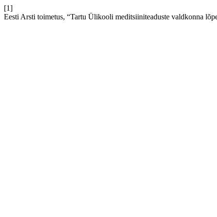
[1]
Eesti Arsti toimetus, “Tartu Ülikooli meditsiiniteaduste valdkonna lõp