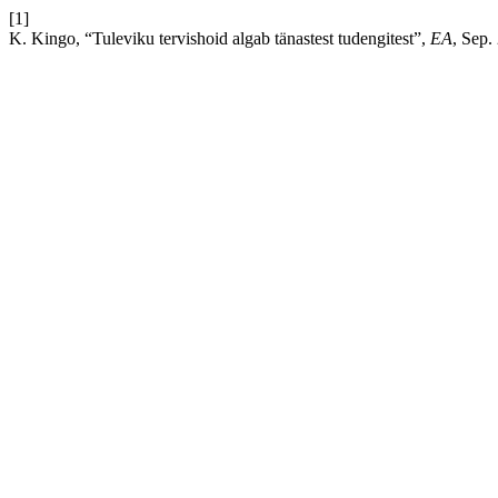
[1]
K. Kingo, “Tuleviku tervishoid algab tänastest tudengitest”,
EA
, Sep.