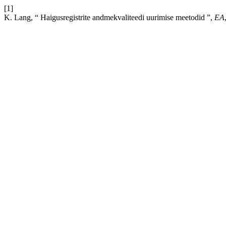
[1]
K. Lang, “ Haigusregistrite andmekvaliteedi uurimise meetodid ”,
EA