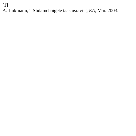
[1]
A. Lukmann, “ Südamehaigete taastusravi ”,
EA
, Mar. 2003.