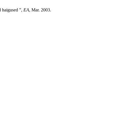
d haigused ”,
EA
, Mar. 2003.