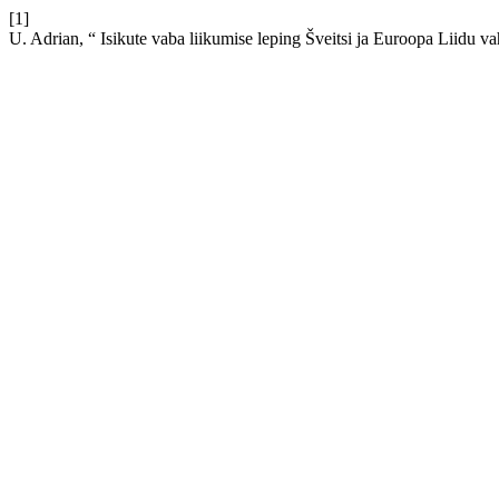
[1]
U. Adrian, “ Isikute vaba liikumise leping Šveitsi ja Euroopa Liidu vah