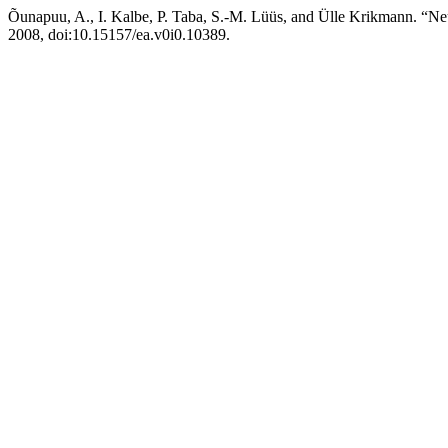
Õunapuu, A., I. Kalbe, P. Taba, S.-M. Lüüs, and Ülle Krikmann. “N
2008, doi:10.15157/ea.v0i0.10389.