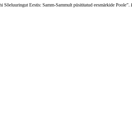
hi Sõeluuringut Eestis: Samm-Sammult püsititatud eesmärkide Poole”.