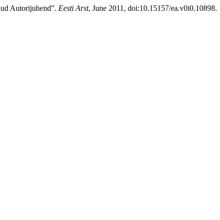
nud Autorijuhend”.
Eesti Arst
, June 2011, doi:10.15157/ea.v0i0.10898.