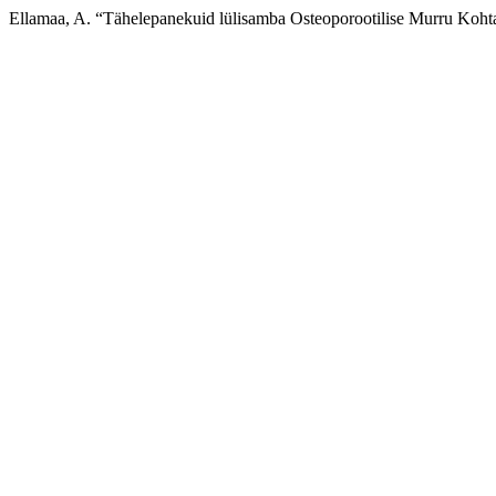
Ellamaa, A. “Tähelepanekuid lülisamba Osteoporootilise Murru Koht