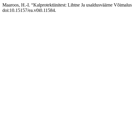
Maaroos, H.-I. “Kalprotektiinitest: Lihtne Ja usaldusväärne Võimalu
doi:10.15157/ea.v0i0.11584.