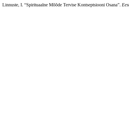
Linnuste, I. “Spirituaalne Mõõde Tervise Kontseptsiooni Osana”.
Eest