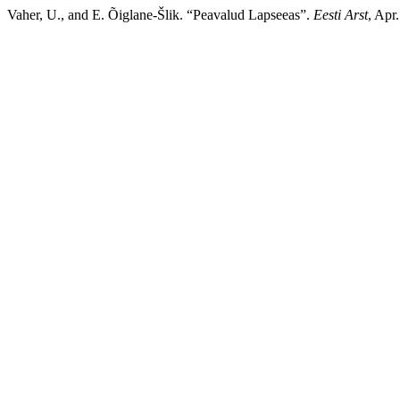
Vaher, U., and E. Õiglane-Šlik. “Peavalud Lapseeas”.
Eesti Arst
, Apr