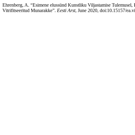
Ehrenberg, A. “Esimene elussünd Kunstliku Viljastamise Tulemusel, 
Vitrifitseeritud Munarakke”.
Eesti Arst
, June 2020, doi:10.15157/ea.v