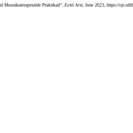
sti Muusikaterapeutide Praktikad”.
Eesti Arst
, June 2023, https://ojs.ut