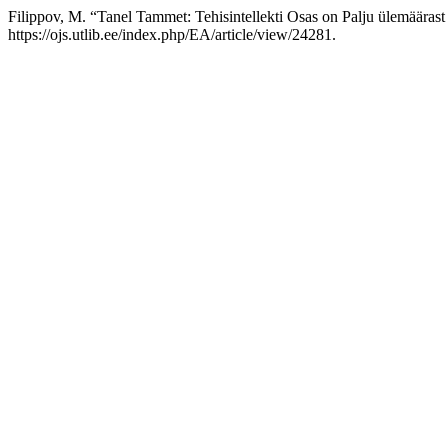
Filippov, M. “Tanel Tammet: Tehisintellekti Osas on Palju ülemääras
https://ojs.utlib.ee/index.php/EA/article/view/24281.