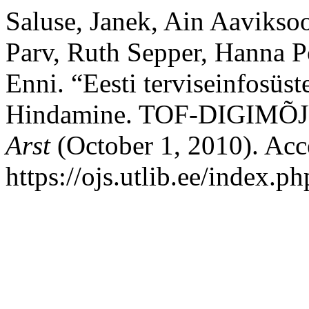
Saluse, Janek, Ain Aaviksoo
Parv, Ruth Sepper, Hanna P
Enni. “Eesti terviseinfosü
Hindamine. TOF-DIGIMÕJU
Arst
(October 1, 2010). Acc
https://ojs.utlib.ee/index.p