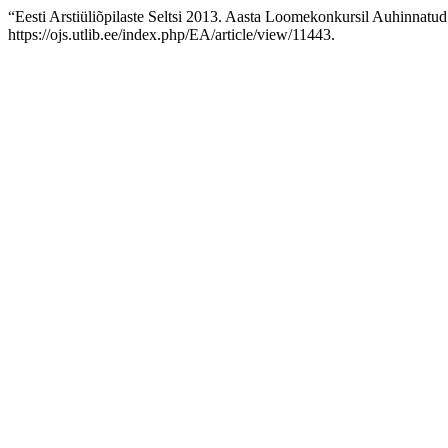
“Eesti Arstiüliõpilaste Seltsi 2013. Aasta Loomekonkursil Auhinnatu
https://ojs.utlib.ee/index.php/EA/article/view/11443.