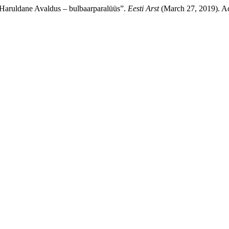
i Haruldane Avaldus – bulbaarparalüüs”.
Eesti Arst
(March 27, 2019). Ac