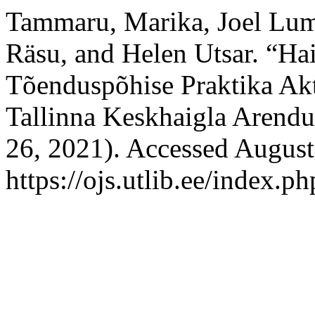
Tammaru, Marika, Joel Lum
Räsu, and Helen Utsar. “Haig
Tõenduspõhise Praktika Akti
Tallinna Keskhaigla Arend
26, 2021). Accessed August
https://ojs.utlib.ee/index.p