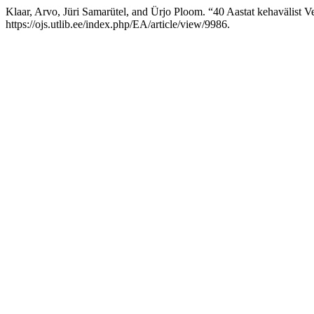
Klaar, Arvo, Jüri Samarütel, and Ürjo Ploom. “40 Aastat kehavälist Ve
https://ojs.utlib.ee/index.php/EA/article/view/9986.