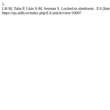
1.
Lill M, Taba P, Lüüs S-M, Seeman S. Locked-in sündroom . EA [Intern
https://ojs.utlib.ee/index.php/EA/article/view/10007