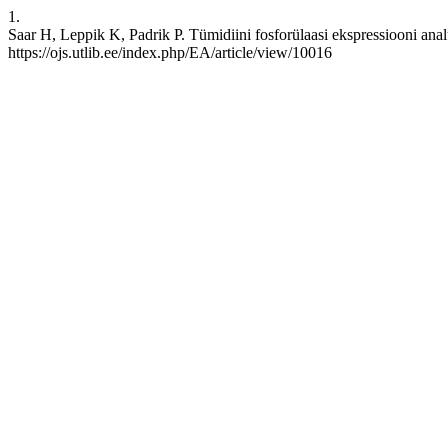
1.
Saar H, Leppik K, Padrik P. Tümidiini fosforülaasi ekspressiooni anal
https://ojs.utlib.ee/index.php/EA/article/view/10016