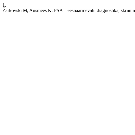
1.
Žarkovski M, Ausmees K. PSA – eesnäärmevähi diagnostika, skriiningu 