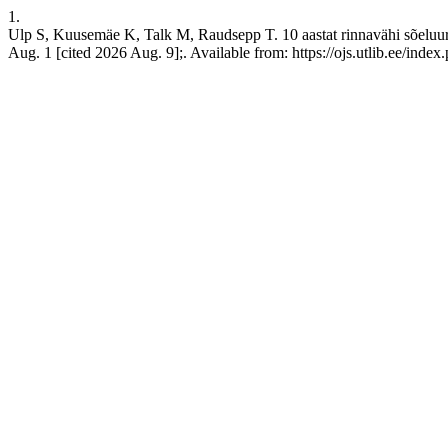
1.
Ulp S, Kuusemäe K, Talk M, Raudsepp T. 10 aastat rinnavähi sõeluuri
Aug. 1 [cited 2026 Aug. 9];. Available from: https://ojs.utlib.ee/inde