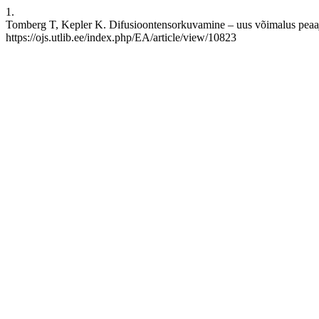
1.
Tomberg T, Kepler K. Difusioontensorkuvamine – uus võimalus peaaju 
https://ojs.utlib.ee/index.php/EA/article/view/10823