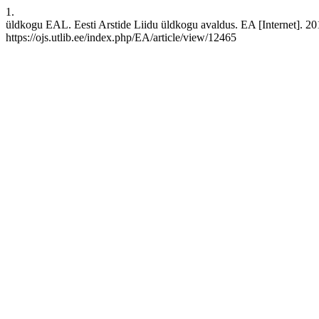
1.
üldkogu EAL. Eesti Arstide Liidu üldkogu avaldus. EA [Internet]. 201
https://ojs.utlib.ee/index.php/EA/article/view/12465