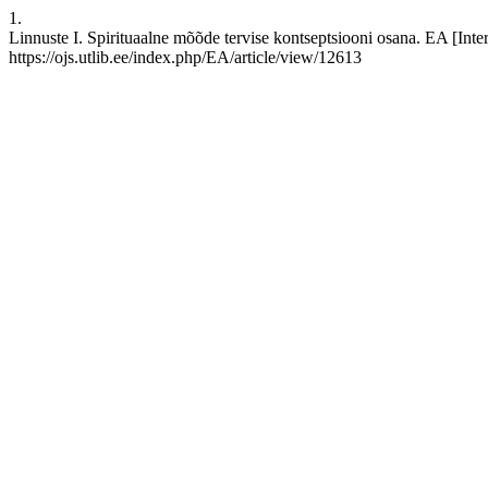
1.
Linnuste I. Spirituaalne mõõde tervise kontseptsiooni osana. EA [Inte
https://ojs.utlib.ee/index.php/EA/article/view/12613