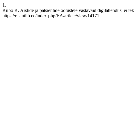
1.
Kubo K. Arstide ja patsientide ootustele vastavaid digilahendusi ei tek
https://ojs.utlib.ee/index.php/EA/article/view/14171