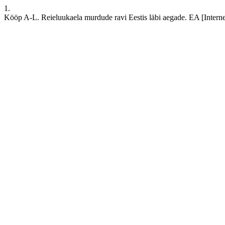
1.
Kööp A-L. Reieluukaela murdude ravi Eestis läbi aegade. EA [Internet