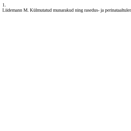
1.
Liidemann M. Külmutatud munarakud ning rasedus- ja perinataaltulem n