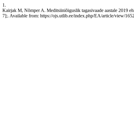
1.
Kairjak M, Nõmper A. Meditsiiniõiguslik tagasivaade aastale 2019 eh
7];. Available from: https://ojs.utlib.ee/index.php/EA/article/view/165