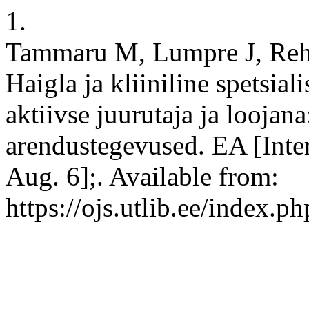
1.
Tammaru M, Lumpre J, Reh
Haigla ja kliiniline spetsial
aktiivse juurutaja ja loojan
arendustegevused. EA [Inter
Aug. 6];. Available from:
https://ojs.utlib.ee/index.