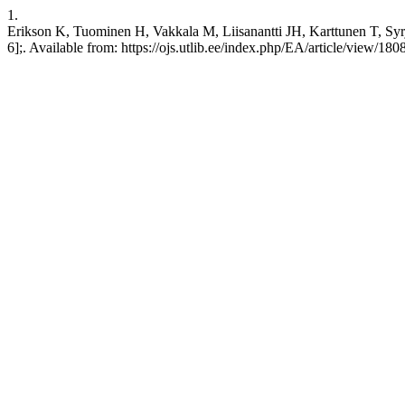
1.
Erikson K, Tuominen H, Vakkala M, Liisanantti JH, Karttunen T, Syrjä
6];. Available from: https://ojs.utlib.ee/index.php/EA/article/view/180