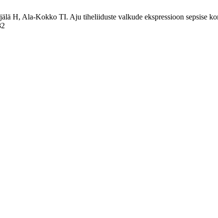
lä H, Ala-Kokko TI. Aju tiheliiduste valkude ekspressioon sepsise kor
82