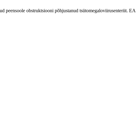
ensoole obstruktsiooni põhjustanud tsütomegaloviirusenteriit. EA [In