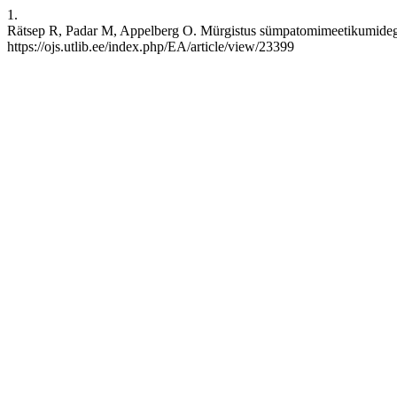
1.
Rätsep R, Padar M, Appelberg O. Mürgistus sümpatomimeetikumidega – 
https://ojs.utlib.ee/index.php/EA/article/view/23399