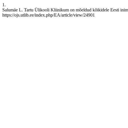
1.
Salumäe L. Tartu Ülikooli Kliinikum on mõeldud kõikidele Eesti inime
https://ojs.utlib.ee/index.php/EA/article/view/24901