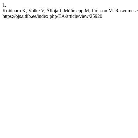
1.
Koiduaru K, Volke V, Alloja J, Müürsepp M, Jürisson M. Rasvumuse ra
https://ojs.utlib.ee/index.php/EA/article/view/25920