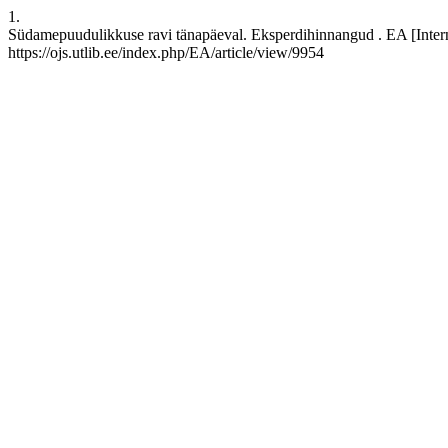
1.
Südamepuudulikkuse ravi tänapäeval. Eksperdihinnangud . EA [Interne
https://ojs.utlib.ee/index.php/EA/article/view/9954