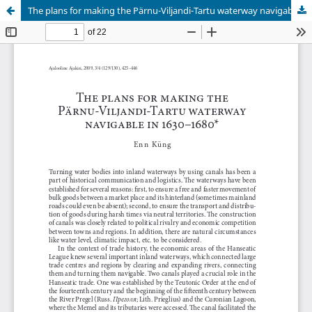
The plans for making the Pärnu-Viljandi-Tartu waterway navigable in 1630–1680. Pärnu-Viljandi-Tartu veetee laevatatavaks muutmise kavad 1630.–1680. aastatel