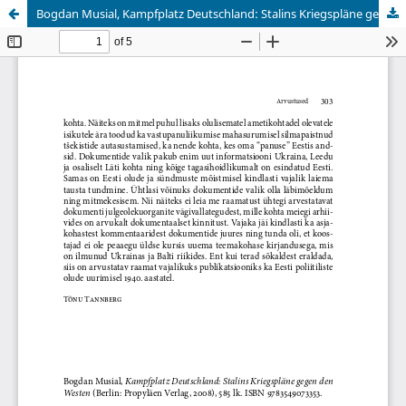
Bogdan Musial, Kampfplatz Deutschland: Stalins Kriegspläne gegen den Westen