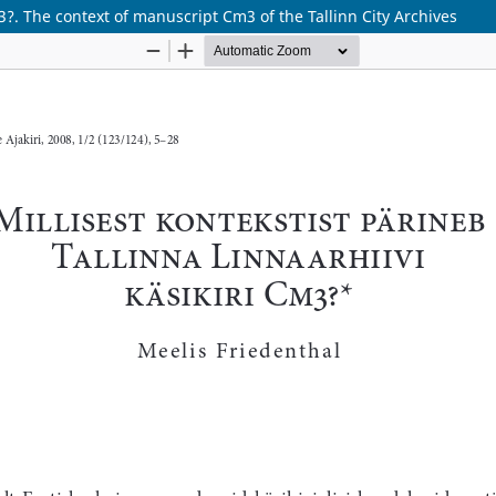
m3?. The context of manuscript Cm3 of the Tallinn City Archives