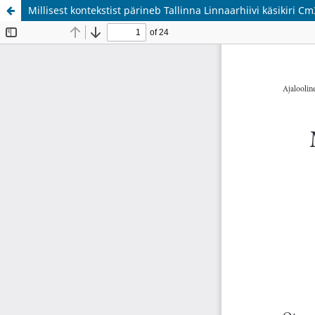
Millisest kontekstist pärineb Tallinna Linnaarhiivi käsikiri C