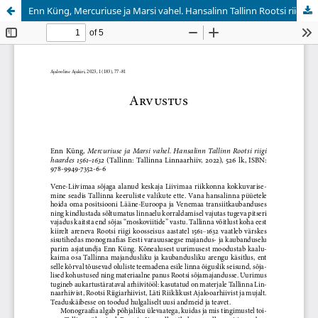
Enn Küng, Mercuriuse ja Marsi vahel. Hansalinn Tallinn Rootsi riigi haardes 1561–1632 (Inna Jürjo)