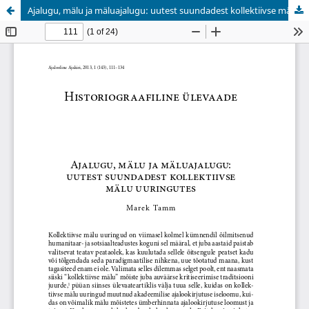
Ajalugu, mälu ja mäluajalugu: uutest suundadest kollektiivse mälu uuringutes [Abstract: History, memory and mnemohistory: new trends in collective memory studies]