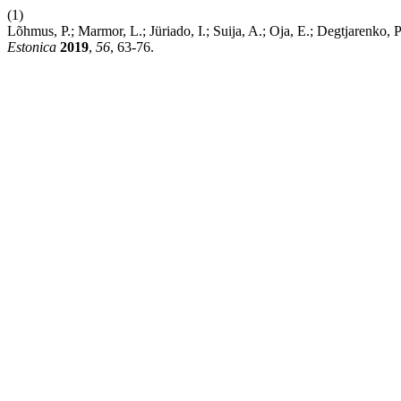
(1)
Lõhmus, P.; Marmor, L.; Jüriado, I.; Suija, A.; Oja, E.; Degtjarenko,
Estonica
2019
,
56
, 63-76.