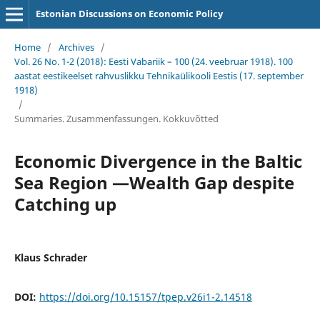
Estonian Discussions on Economic Policy
Home
/
Archives
/
Vol. 26 No. 1-2 (2018): Eesti Vabariik – 100 (24. veebruar 1918). 100
aastat eestikeelset rahvuslikku Tehnikaülikooli Eestis (17. september
1918)
/
Summaries. Zusammenfassungen. Kokkuvõtted
Economic Divergence in the Baltic
Sea Region —Wealth Gap despite
Catching up
Klaus Schrader
DOI:
https://doi.org/10.15157/tpep.v26i1-2.14518