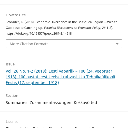
How to Cite
Schrader, K. (2018). Economic Divergence in the Baltic Sea Region —Wealth
Gap despite Catching up.
Estonian Discussions on Economic Policy
,
26
(1-2).
https://doi.org/10.15157/tpep.v26i1-2.14518
More Citation Formats
Issue
Vol. 26 No. 1-2 (2018): Eesti Vabariik – 100 (24. veebruar
1918). 100 aastat eestikeelset rahvuslikku Tehnikaülikooli
Eestis (17. september 1918)
Section
Summaries. Zusammenfassungen. Kokkuvõtted
License